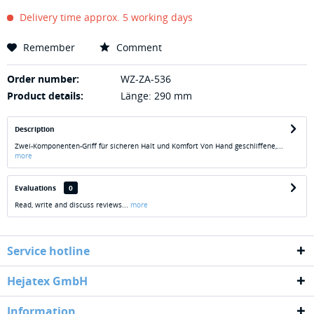
Delivery time approx. 5 working days
Remember
Comment
Order number:
WZ-ZA-536
Product details:
Länge: 290 mm
Description
Zwei-Komponenten-Griff für sicheren Halt und Komfort Von Hand geschliffene,...
more
Evaluations
0
Read, write and discuss reviews...
more
Service hotline
Hejatex GmbH
Information