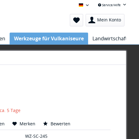
Service/Hilfe
Hejatex Deutsch
Mein Konto
sen
Werkzeuge für Vulkaniseure
Landwirtschaft
 ca. 5 Tage
hen
Merken
Bewerten
WZ-SC-245