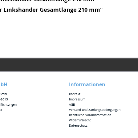
ür Linkshänder Gesamtlänge 210 mm"
mbH
Informationen
x GmbH
Kontakt
1-2015
Impressum
flichtungen
AGB
ex
Versand und Zahlungsbedingungen
Rechtliche Vorabinformation
Widerrufsrecht
Datenschutz