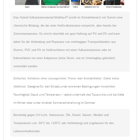
®
Das Hybrid-Vulkanisiermaterial Multiface
erzielt im
Kontaktbereich mit Gummi eine
chemische Bindung, die der einer Heißvulkanisation entspricht, aber bereits bei
Zimmertemperatur. Es erricht ebenfalls ein gute Haftung auf PV und PU und kann
daher
für die Verbindung und Reparatur von mehrlagigen Transportbändern aus
Gummi, PVC und PU im Heißverfahren mit einer Vulkanisierpresse oder im
Kaltverfahren mit einer Kaltpresse (ohne Strom, wie im Untertagbau gefordert)
verwendet werden.
E
infaches Verfahren ohne Lösungsmittel, Primer oder Kontaktkleber. Daher keine
Geeignet für den Einsatz unter extremen Bedingungen hinsichtlich
Ablüftzeit.
Feuchtigkeit, Staub und Temperatur – selbst unterhalb des Taupunkts und bei Kälte
im Winter oder unter direkter Sonneneinstrahlung im Sommer.
Beständig gegen UV-Licht, Salzwasser, Öle, Diesel, Säuren, Alkalien und
Temperaturen von -50°C bis +120°C (als Verbindung) und zugelassen für den
Lebensmittelkontakt.