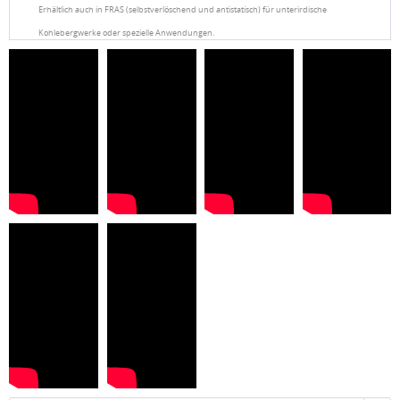
Erhältlich auch in FRAS (selbstverlöschend und antistatisch) für unterirdische
Kohlebergwerke oder spezielle Anwendungen.
Multiface
Multiface
Multiface 5
1.5
20
Für schmale
Bevorzugte
Empfohlener
Bänder geringer
Für sehr breite und
Version für
Einsatz
Spannung < 40
schwere Bänder
schwere Bänder
N/mm
Keilverbindungen,
Keilverbindungen,
doppelte
gestufte
Fingeverbindungen
Fingerverbindungen
Fingeverbindungen
Möglicher Einsatz
von
von Gummibändern
von leichten
mittelschweren
Kunststoffbändern
Kunststoffbändern
Topfzeit bei
+23°C