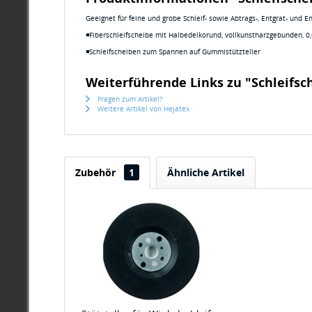
Geeignet für feine und grobe Schleif- sowie Abtrags-, Entgrat- und E
◾Fiberschleifscheibe mit Halbedelkorund, vollkunstharzgebunden, 0
◾Schleifscheiben zum Spannen auf Gummistützteller
Weiterführende Links zu "Schleifs
Fragen zum Artikel?
Weitere Artikel von Hejatex
Zubehör
1
Ähnliche Artikel