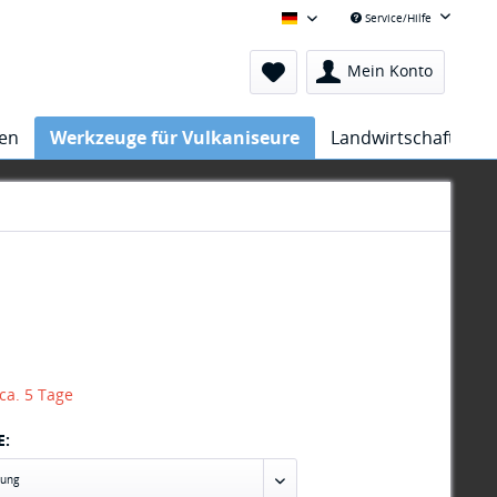
Service/Hilfe
Hejatex Deutsch
Mein Konto
sen
Werkzeuge für Vulkaniseure
Landwirtschaft
 ca. 5 Tage
E: